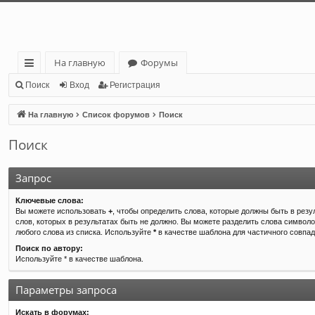
На главную
Форумы
с
Поиск
Вход
Регистрация
ы
На главную
Список форумов
Поиск
лк
Поиск
и
Запрос
Ключевые слова:
Вы можете использовать
+
, чтобы определить слова, которые должны быть в резу
слов, которых в результатах быть не должно. Вы можете разделить слова символ
любого слова из списка. Используйте
*
в качестве шаблона для частичного совпад
Поиск по автору:
Используйте * в качестве шаблона.
Параметры запроса
Искать в форумах: