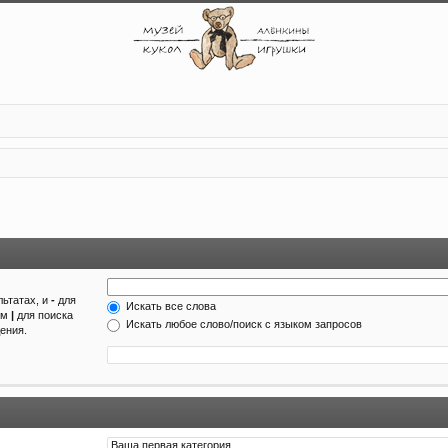
льтатах, и
-
для
Искать все слова
ом
|
для поиска
Искать любое слово/поиск с языком запросов
ения.